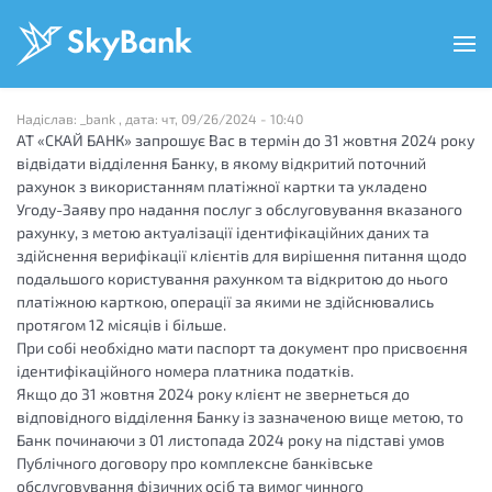
Перейти
до
основного
вмісту
Надіслав:
_bank
, дата:
чт, 09/26/2024 - 10:40
АТ «СКАЙ БАНК» запрошує Вас в термін до 31 жовтня 2024 року
відвідати відділення Банку, в якому відкритий поточний
рахунок з використанням платіжної картки та укладено
Угоду-Заяву про надання послуг з обслуговування вказаного
рахунку, з метою актуалізації ідентифікаційних даних та
здійснення верифікації клієнтів для вирішення питання щодо
подальшого користування рахунком та відкритою до нього
платіжною карткою, операції за якими не здійснювались
протягом 12 місяців і більше.
При собі необхідно мати паспорт та документ про присвоєння
ідентифікаційного номера платника податків.
Якщо до 31 жовтня 2024 року клієнт не звернеться до
відповідного відділення Банку із зазначеною вище метою, то
Банк починаючи з 01 листопада 2024 року на підставі умов
Публічного договору про комплексне банківське
обслуговування фізичних осіб та вимог чинного