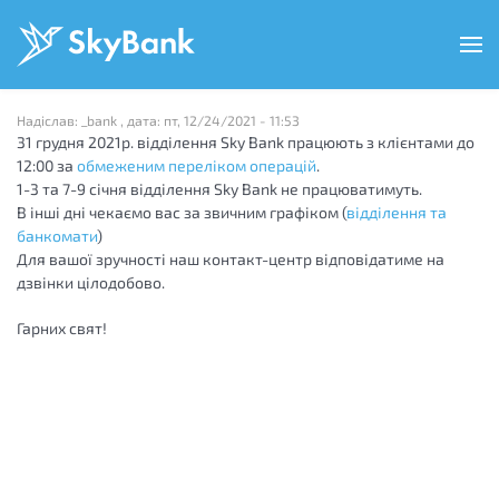
Перейти
до
основного
вмісту
Надіслав:
_bank
, дата:
пт, 12/24/2021 - 11:53
31 грудня 2021р. відділення Sky Bank працюють з клієнтами до
12:00 за
обмеженим переліком операцій
.
1-3 та 7-9 січня відділення Sky Bank не працюватимуть.
В інші дні чекаємо вас за звичним графіком (
відділення та
банкомати
)
Для вашої зручності наш контакт-центр відповідатиме на
дзвінки цілодобово.
Гарних свят!