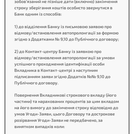
зобов’язаний не пізніше дати (включно) закінчення
строку зберігання коштів особисто звернутися в
Банк одним із способів:
1) до відділення Банку із письмовою заявою про
відмову/встановлення автопролонгації за формою
згідно з Додатками № 9,10 до Публічного договору;
2) до Контакт-центру Банку із заявкою про
відмову/встановлення автопролонгації за умови
успішного проходження ідентифікації особи
Вкладника в Контакт-центрі з наступним
підписанням заяви згідно Додатків №№ 9,10 до
Публічного договору.
Повернення Вкладникові строкового вкладу (його
частини) та нарахованих процентів за цим вкладом
на його вимогу до закінчення строку відповідно до
умов Угоди-Заяви, цього Договору та дострокове
розірвання Угоди-Заяви не передбачено, за
винятком випадків коли: