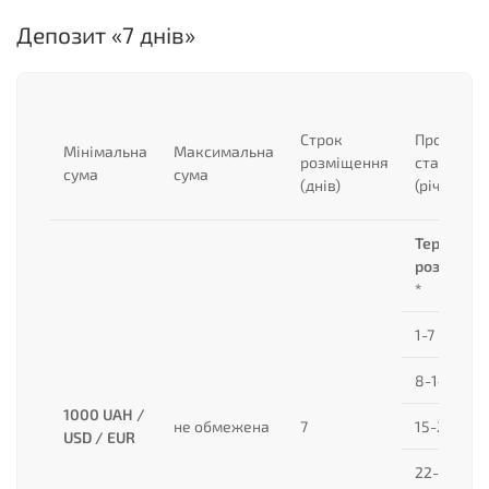
Депозит «7 днів»
Строк
Процентн
Мінімальна
Максимальна
розміщення
ставка
сума
сума
(днів)
(річна)
Термін
розміщен
*
1-7
8-14
1000 UAH /
не обмежена
7
15-21
USD / EUR
22-28