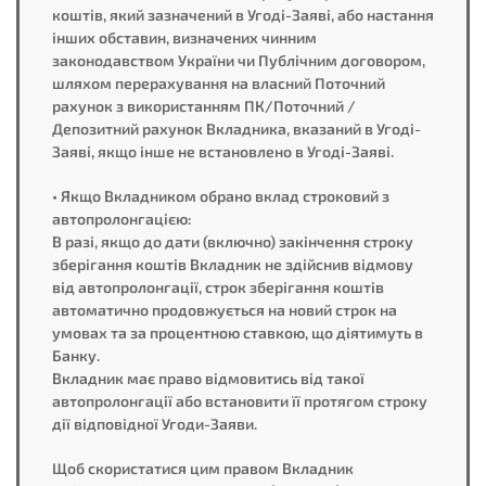
коштів, який зазначений в Угоді-Заяві, або настання
інших обставин, визначених чинним
законодавством України чи Публічним договором,
шляхом перерахування на власний Поточний
рахунок з використанням ПК/Поточний /
Депозитний рахунок Вкладника, вказаний в Угоді-
Заяві, якщо інше не встановлено в Угоді-Заяві.
• Якщо Вкладником обрано вклад строковий з
автопролонгацією:
В разі, якщо до дати (включно) закінчення строку
зберігання коштів Вкладник не здійснив відмову
від автопролонгації, строк зберігання коштів
автоматично продовжується на новий строк на
умовах та за процентною ставкою, що діятимуть в
Банку.
Вкладник має право відмовитись від такої
автопролонгації або встановити її протягом строку
дії відповідної Угоди-Заяви.
Щоб скористатися цим правом Вкладник