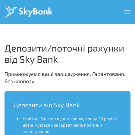
Перейти
до
основного
вмісту
Депозити/поточні рахунки
від Sky Bank
Примножуємо ваші заощадження. Гарантовано.
Без клопоту
Депозити від Sky Bank
Надійно. Банк працює на ринку понад 30 років і
дотримується консервативної політики
інвестування.