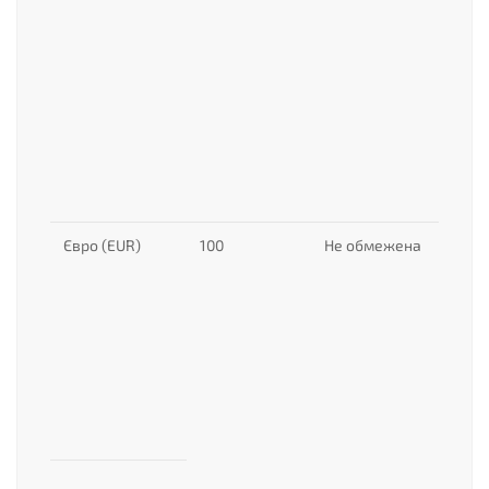
18
27
37
Євро (EUR)
100
Не обмежена
95
18
27
37