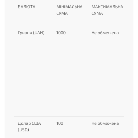
ВАЛЮТА
МІНІМАЛЬНА
МАКСИМАЛЬНА
СТ
СУМА
СУМА
Гривня (UAH)
1000
Не обмежена
32
62
95
18
27
37
Долар США
100
Не обмежена
95
(USD)