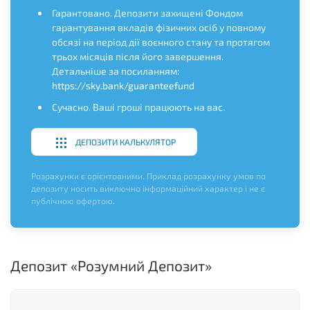
Гарантовано. Депозити захищені Фондом
гарантування вкладів фізичних осіб у повному
обсязі на період дії воєнного стану та протягом
трьох місяців після його завершення.
Детальніше за посиланням:
https://sky.bank/guaranteefund
Сучасно. Ваші гроші працюють на вас.
ДЕПОЗИТИ КАЛЬКУЛЯТОР
Розрахунки є орієнтовними. Приклад розрахунку умов по
депозиту носить виключно інформаційний характер і не є
публічною офертою.
Депозит «Розумний Депозит»