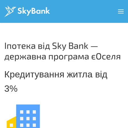
Перейти
до
основного
вмісту
Іпотека від Sky Bank —
державна програма єОселя
Кредитування житла від
3%