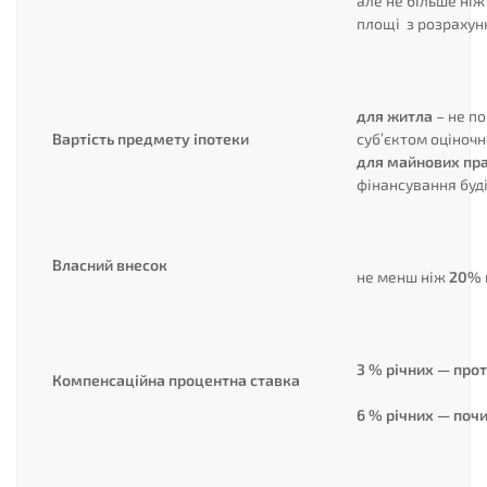
але не більше ніж
площі з розрахунк
для житла
– не п
Вартість предмету іпотеки
суб’єктом оціночн
для майнових пр
фінансування буд
Власний внесок
не менш ніж
20%
3 % річних — про
Компенсаційна процентна ставка
6 % річних — поч