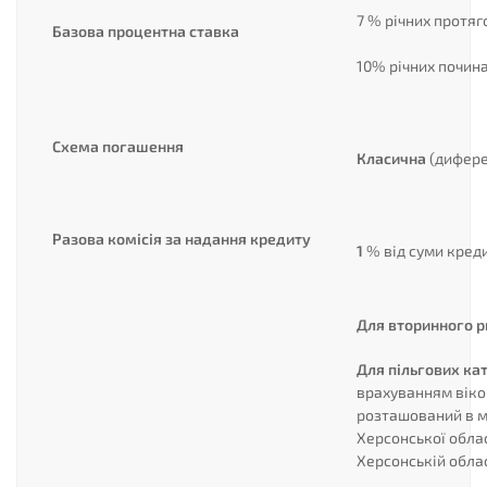
7 % річних протяг
Базова процентна ставка
10% річних почин
Схема погашення
Класична
(дифере
Разова комісія за надання кредиту
1
% від суми кред
Для вторинного р
Для пільгових кат
врахуванням віко
розташований в м.
Херсонської облас
Херсонській облас