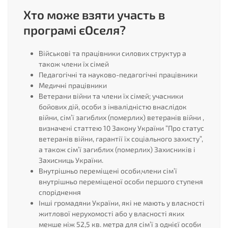
Хто може взяти участь в
програмі єОселя?
Військові та працівники силових структур а
також члени їх сімей
Педагогічні та науково-педагогічні працівники
Медичні працівники
Ветерани війни та члени їх сімей; учасники
бойових дій, особи з інвалідністю внаслідок
війни, сім’ї загиблих (померлих) ветеранів війни ,
визначені статтею 10 Закону України “Про статус
ветеранів війни, гарантії їх соціального захисту”,
а також сім’ї загиблих (померлих) Захисників і
Захисниць України.
Внутрішньо переміщені особи,члени сім’ї
внутрішньо переміщеної особи першого ступеня
споріднення
Інші громадяни України, які не мають у власності
житлової нерухомості або у власності яких
менше ніж 52,5 кв. метра для сім’ї з однієї особи