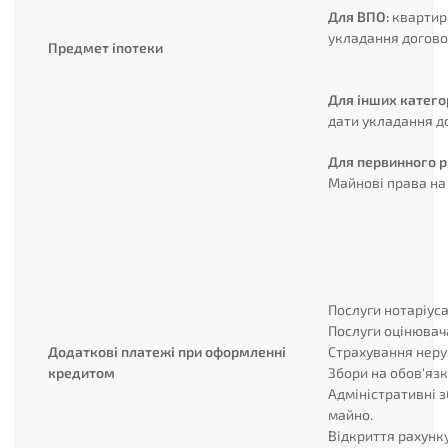
Для ВПО:
квартира
укладання догово
Предмет іпотеки
Для інших категор
дати укладання д
Для первинного р
Майнові права на
Послуги нотаріуса
Послуги оцінювач
Додаткові платежі при оформленні
Страхування неру
кредитом
Збори на обов'яз
Адміністративні 
майно.
Відкриття рахунку