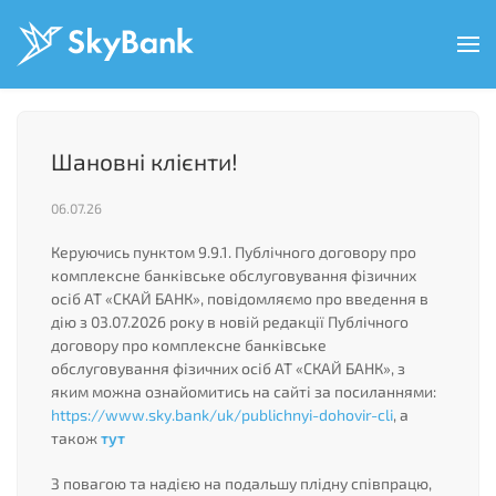
Перейти
до
основного
вмісту
Шановні клієнти!
06.07.26
Керуючись пунктом 9.9.1. Публічного договору про
комплексне банківське обслуговування фізичних
осіб АТ «СКАЙ БАНК», повідомляємо про введення в
дію з 03.07.2026 року в новій редакції Публічного
договору про комплексне банківське
обслуговування фізичних осіб АТ «СКАЙ БАНК», з
яким можна ознайомитись на сайті за посиланнями:
https://www.sky.bank/uk/publichnyi-dohovir-cli
, а
також
тут
З повагою та надією на подальшу плідну співпрацю,