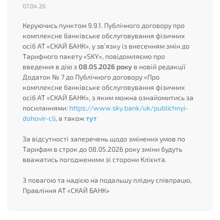
07.04.26
Керуючись пунктом 9.9.1. Публічного договору про
комплексне банківське обслуговування фізичних
осіб АТ «СКАЙ БАНК», у зв’язку із внесенням змін до
Тарифного пакету «SKY», повідомляємо про
введення в дію з
08.05.2026 року
в новій редакції
Додаток № 7 до Публічного договору «Про
комплексне банківське обслуговування фізичних
осіб АТ «СКАЙ БАНК», з яким можна ознайомитись за
посиланнями:
https://www.sky.bank/uk/publichnyi-
dohovir-cli
, а також
тут
За відсутності заперечень щодо змінених умов по
Тарифам в строк до 08.05.2026 року зміни будуть
вважатись погодженими зі сторони Клієнта.
З повагою та надією на подальшу плідну співпрацю,
Правління АТ «СКАЙ БАНК»