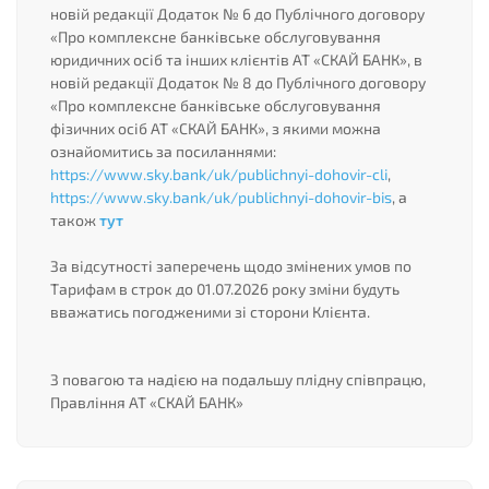
новій редакції Додаток № 6 до Публічного договору
«Про комплексне банківське обслуговування
юридичних осіб та інших клієнтів АТ «СКАЙ БАНК», в
новій редакції Додаток № 8 до Публічного договору
«Про комплексне банківське обслуговування
фізичних осіб АТ «СКАЙ БАНК», з якими можна
ознайомитись за посиланнями:
https://www.sky.bank/uk/publichnyi-dohovir-cli
,
https://www.sky.bank/uk/publichnyi-dohovir-bis
, а
також
тут
За відсутності заперечень щодо змінених умов по
Тарифам в строк до 01.07.2026 року зміни будуть
вважатись погодженими зі сторони Клієнта.
З повагою та надією на подальшу плідну співпрацю,
Правління АТ «СКАЙ БАНК»