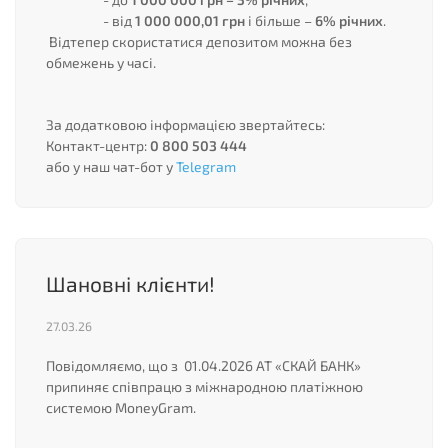
- від
1 000 000,01 грн
і більше –
6% річних
.
Відтепер скористатися депозитом можна без
обмежень у часі.
За додатковою інформацією звертайтесь:
Контакт-центр:
0 800 503 444
або у наш чат-бот у
Telegram
Шановні клієнти!
27.03.26
Повідомляємо, що з 01.04.2026 АТ «СКАЙ БАНК»
припиняє співпрацю з міжнародною платіжною
системою MoneyGram.